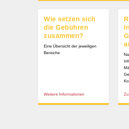
Wie setzen sich
R
die Gebühren
I
zusammen?
G
a
Eine Übersicht der jeweiligen
Bereiche
Na
In
Mä
Ge
Ko
Weitere Informationen
Zu