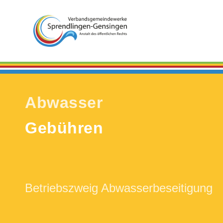
Abwasser
Gebühren
Betriebszweig Abwasserbeseitigung