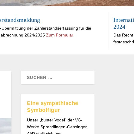
erstandsmeldung
Internat
2024
-Übermittlung der Zählerstandserfassung für die
sabrechnung 2024/2025
Zum Formular
Das Recht 
festgeschr
Eine sympathische
Symbolfigur
Unser „bunter Vogel“ der VG-
Werke Sprendlingen-Gensingen
AöR stellt sich vor