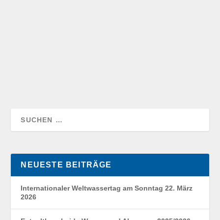
der 5. Verwaltungsratssitzung am 28. September 2025
beschlossen. Die in der Verbrauchsabrechnung
erfassten...
NEUESTE BEITRÄGE
Internationaler Weltwassertag am Sonntag 22. März
2026