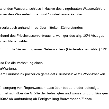
haltet den Wasseranschluss inklusive des eingebauten Wasserzählers
ren an den Wasserleitungen und Sonderbauwerken der
serverbrauch anhand Ihres übermittelten Zählerstandes
t anhand des Frischwasserverbrauchs, weniger des allg. 10% Abzuges
 einen Nebenzähler
hr für die Verwaltung eines Nebenzählers (Garten-Nebenzähler) 12€
en:
Die die Vorhaltung eines
ng/Wartung.
 dem Grundstück polizeilich gemeldet (Grundstücke zu Wohnzwecken
Entsorgung von Regenwasser, dass über bebaute oder befestigte
rechnet sich über die Größe der befestigten und wasserundurchlässigen
 10m2 ab-/aufrunden) ab Fertigstellung Bauvorhaben/Einbau