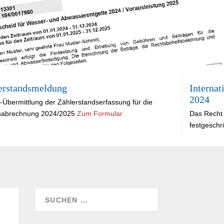
erstandsmeldung
Internat
2024
-Übermittlung der Zählerstandserfassung für die
sabrechnung 2024/2025
Zum Formular
Das Recht 
festgeschr