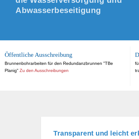
die Wasserversorgung und
Abwasserbeseitigung
Öffentliche Ausschreibung
D
Brunnen­bohrarbeiten für den Redundanz­brunnen "TBe
f
Planig"
Zu den Ausschreibungen
tr
Transparent und leicht erk