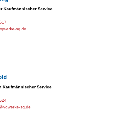
er Kaufmännischer Service
-617
vgwerke-sg.de
old
n Kaufmännischer Service
-624
d@vgwerke-sg.de