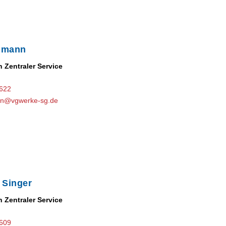
gmann
n Zentraler Service
-622
nn@vgwerke-sg.de
 Singer
n Zentraler Service
-609