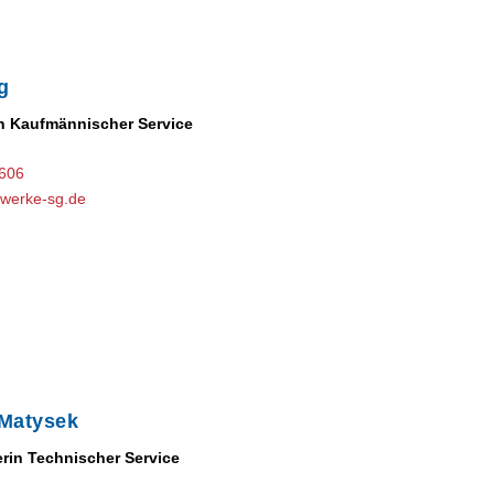
g
n Kaufmännischer Service
-606
werke-sg.de
 Matysek
erin Technischer Service