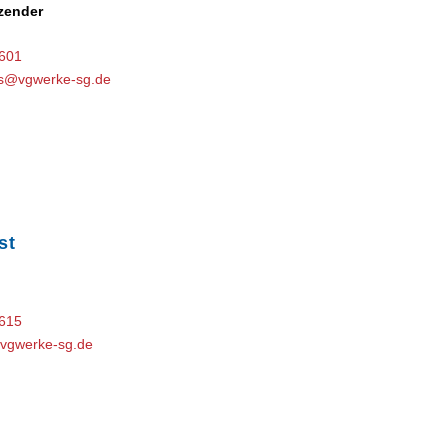
zender
-601
ns@vgwerke-sg.de
st
-615
vgwerke-sg.de