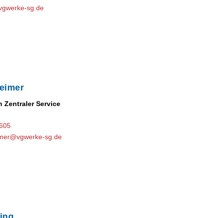
vgwerke-sg.de
eimer
n Zentraler Service
-605
eimer@vgwerke-sg.de
ing