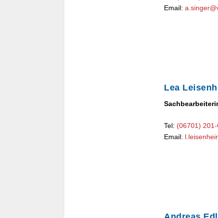
Email:
a.singer@
Lea Leisenh
Sachbearbeiteri
Tel:
(06701) 201
Email:
l.leisenh
Andreas Edl