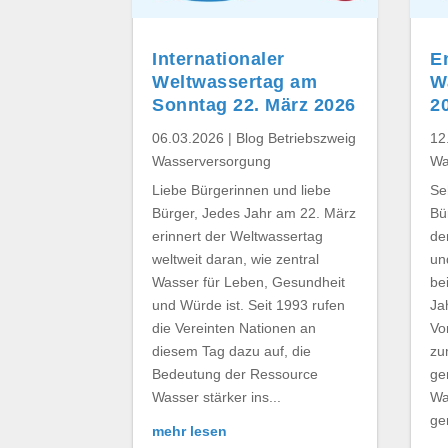
Internationaler
E
Weltwassertag am
W
Sonntag 22. März 2026
2
06.03.2026
|
Blog Betriebszweig
12
Wasserversorgung
Wa
Liebe Bürgerinnen und liebe
Se
Bürger, Jedes Jahr am 22. März
Bü
erinnert der Weltwassertag
de
weltweit daran, wie zentral
un
Wasser für Leben, Gesundheit
be
und Würde ist. Seit 1993 rufen
Ja
die Vereinten Nationen an
Vo
diesem Tag dazu auf, die
zu
Bedeutung der Ressource
ge
Wasser stärker ins...
Wa
ge
mehr lesen