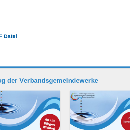
F Datei
og der Verbands­gemeinde­werke