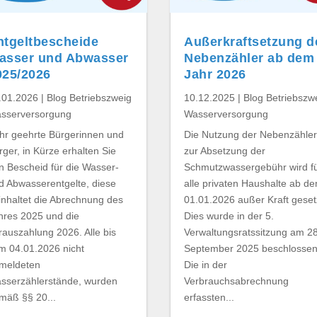
ntgeltbescheide
Außerkraftsetzung d
asser und Abwasser
Nebenzähler ab dem
025/2026
Jahr 2026
.01.2026
|
Blog Betriebszweig
10.12.2025
|
Blog Betriebszw
sserversorgung
Wasserversorgung
hr geehrte Bürgerinnen und
Die Nutzung der Nebenzähle
rger, in Kürze erhalten Sie
zur Absetzung der
n Bescheid für die Wasser-
Schmutzwassergebühr wird fu
d Abwasserentgelte, diese
alle privaten Haushalte ab d
inhaltet die Abrechnung des
01.01.2026 außer Kraft geset
hres 2025 und die
Dies wurde in der 5.
rauszahlung 2026. Alle bis
Verwaltungsratssitzung am 28
m 04.01.2026 nicht
September 2025 beschlossen
meldeten
Die in der
sserzählerstände, wurden
Verbrauchsabrechnung
mäß §§ 20...
erfassten...