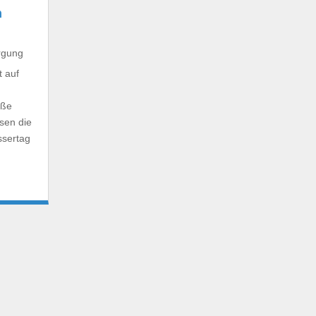
m
rgung
t auf
oße
sen die
ssertag